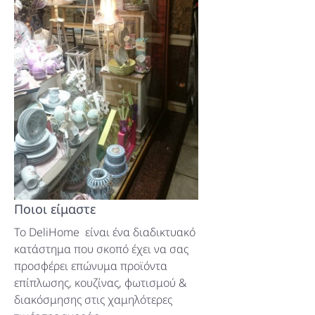
ΚΑΝΑΤΕΣ - ΚΑΡΑΦΕΣ
ΚΑΣΠΩ
ΚΑΛΟΓΕΡΟΙ - ΚΡΕΜΑΣΤΡΕΣ
ΚΑΠΕΛΑ-ΑΜΠΑΖΟΥΡ
ΣΕΤ ΤΡΑΠΕΖΑΡΙΑ ΚΗΠΟΥ
ΦΛΥΤΖΑΝΙΑ - ΚΟΥΠΕΣ
ΕΠΙΔΑΠΕΔΙΑ ΔΙΑΚΟΣΜΗΤΙΚΑ
ΜΠΑΟΥΛΑ - ΠΑΡΑΒΑΝ
ΠΑΓΚΑΚΙΑ ΚΗΠΟΥ
ΜΠΩΛ ΠΑΓΩΤΟΥ
ΦΑΝΑΡΙΑ
ΜΑΞΙΛΑΡΙΑ ΞΑΠΛΩΣΤΡΑΣ
ΣΕΤ ΠΑΣΤΑΣ
ΚΑΒΕΣ
ΞΑΠΛΩΣΤΡΕΣ ΠΑΡΑΛΙΑΣ
ΜΥΛΟΙ - ΑΛΑΤΟΠΙΠΕΡΑ
ΟΜΠΡΕΛΟΘΗΚΕΣ
ΟΜΠΡΕΛΕΣ ΚΗΠΟΥ
ΦΡΟΥΤΙΕΡΕΣ
ΚΑΛΑΘΙΑ - RATTAN - ΒΑΜΒΟΟ
ΚΙΟΣΚΙΑ ΚΗΠΟΥ
Ποιοι είμαστε
Το DeliHome είναι ένα διαδικτυακό
ΨΩΜΙΕΡΕΣ
ΚΑΘΡΕΠΤΕΣ
κατάστημα που σκοπό έχει να σας
προσφέρει επώνυμα προϊόντα
ΠΙΑΤΟΘΗΚΕΣ
ΡΟΛΟΓΙΑ
επίπλωσης, κουζίνας, φωτισμού &
διακόσμησης στις χαμηλότερες
ΣΟΥΠΛΑ - ΣΟΥΒΕΡ
ΜΙΝΙΑΤΟΥΡΕΣ