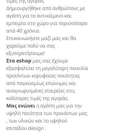
τιμές της αγοράς.
Δημιουργήθηκε από ανθρώπους με
ΤΟΥΡΤΙΕΡΕΣ
ΠΙΝΑΚΕΣ - ΕΠΙΤΟΙΧΙΑ ΔΙΑΚΟΣΜΗΣΗ
αγάπη για το αντικείμενο και
εμπειρία στο χώρο για περισσότερα
ΕΞΑΡΤΗΜΑΤΑ ΚΑΦΕ - ΤΣΑΙ
DOOR STOP
από 40 χρόνια.
Επικοινωνήστε μαζί μας και θα
χαρούμε πολύ να σας
ΔΟΧΕΙΑ ΑΠΟΘΗΚΕΥΣΗΣ
εξυπηρετήσουμε!
Στο eshop
μας σας έχουμε
ΣΑΜΠΑΝΙΕΡΕΣ - ΠΑΓΟΔΟΧΕΙΑ
εξασφαλίσει τη μεγαλύτερη ποικιλία
προϊόντων κορυφαίας ποιότητας
ΣΚΕΥΗ ΜΑΓΕΙΡΙΚΗΣ
από παγκοσμίως επώνυμες και
αναγνωρισμένες εταιρείες στις
ΜΕΛΑΜΙΝΗ
καλύτερες τιμές της αγοράς.
Μας ενώνει
η αγάπη μας για την
υψηλή ποιότητα των προιόντων μας
, των υλικών και το υψηλού
επιπέδου design .