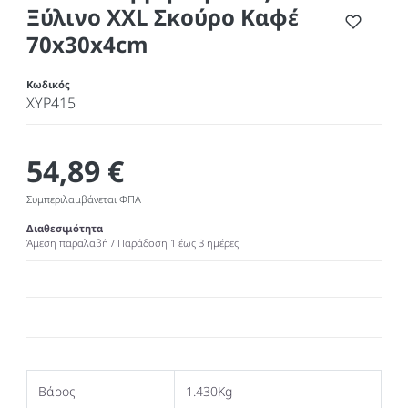
Ξύλινο XXL Σκούρο Καφέ
70x30x4cm
ΤΟΥΡΤΙΕΡΕΣ
ΠΙΝΑΚΕΣ - ΕΠΙΤΟΙΧΙΑ ΔΙΑΚΟΣΜΗΣΗ
Κωδικός
ΕΞΑΡΤΗΜΑΤΑ ΚΑΦΕ - ΤΣΑΙ
DOOR STOP
XYP415
ΔΟΧΕΙΑ ΑΠΟΘΗΚΕΥΣΗΣ
54,89 €
ΣΑΜΠΑΝΙΕΡΕΣ - ΠΑΓΟΔΟΧΕΙΑ
Συμπεριλαμβάνεται ΦΠΑ
ΣΚΕΥΗ ΜΑΓΕΙΡΙΚΗΣ
Διαθεσιμότητα
Άμεση παραλαβή / Παράδoση 1 έως 3 ημέρες
ΜΕΛΑΜΙΝΗ
Βάρος
1.430Kg