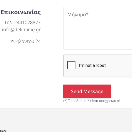
 Επικοινωνίας
Τηλ. 2441028873
: info@delihome.gr
Υψηλάντου 24
Send Message
(*) Τα πεδία με * είναι υποχρεωτικά
ΕΣ