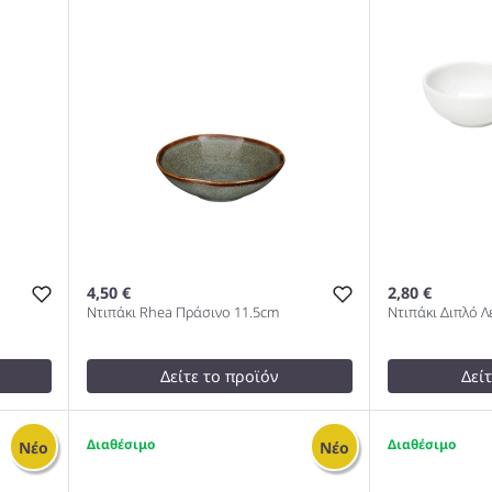
4,50 €
2,80 €
Ντιπάκι Rhea Πράσινο 11.5cm
Ντιπάκι Διπλό Λ
Δείτε το προϊόν
Δεί
4,50 €
2,80 €
test
False
test
False
5
1
Νέο
Νέο
m
Ντιπάκι Rhea Πράσινο 11.5cm
Ντιπάκι Διπ
1000
1000