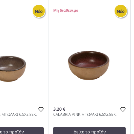
3,00 €
test
False
0
Νέο
Νέο
υφλέ Πράσινο 9cm
Μπώλ Για Σουφλέ Μπέζ 9cm
1000
3,20 €
 ΜΠΩΛΑΚΙ 6,5Χ2,8ΕΚ.
CALABRIA PINK ΜΠΩΛΑΚΙ 6,5Χ2,8ΕΚ.
τε το προϊόν
Δείτε το προϊόν