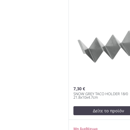
1000
7,30 €
SNOW GREY TACO HOLDER 18/0
21.8x10x4.7cm
Δείτε το προϊόν
test
False
SNOW GREY TACO HOLDER
0