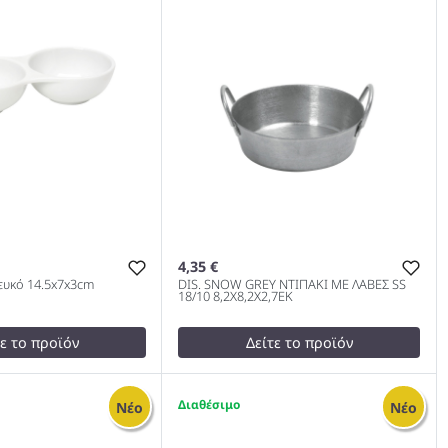
4,35 €
ευκό 14.5x7x3cm
DIS. SNOW GREY ΝΤΙΠΑΚΙ ΜΕ ΛΑΒΕΣ SS
18/10 8,2Χ8,2Χ2,7ΕΚ
τε το προϊόν
Δείτε το προϊόν
test
False
DIS. SNOW GREY ΝΤΙΠΑΚΙ ΜΕ
5
Νέο
Νέο
λό Λευκό 14.5x7x3cm
ΛΑΒΕΣ SS 18/10 8,2Χ8,2Χ2,7ΕΚ
1000