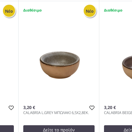
2,50 €
3,00 €
test
False
test
False
4
8
Νέο
Νέο
 10cm
Μπώλ Για Σουφλέ Μπορντώ
Μπώλ Για Σο
10cm 1000
1000
3,20 €
3,20 €
CALABRIA L.GREY ΜΠΩΛΑΚΙ 6,5Χ2,8ΕΚ.
CALABRIA BEIGE
Δείτε το προϊόν
Δεί