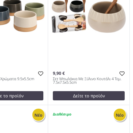
9,90 €
 Χρώματα 9.5x5.5cm
Σετ Μπωλάκια Με Ξύλινο Κουτάλι 4 Τεμ.
7.5x7.5x5.5cm
τε το προϊόν
Δείτε το προϊόν
9,99 €
test
False
6
Νέο
Νέο
α 4 Χρώματα
Σετ Μπωλάκια Με Ξύλινο
000
Κουτάλι 4 Τεμ. 7.5x7.5x5.5cm
1000