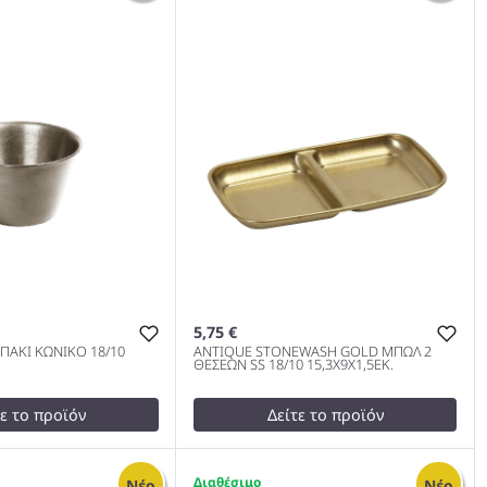
1000
5,75 €
ΠΑΚΙ ΚΩΝΙΚΟ 18/10
ANTIQUE STONEWASH GOLD ΜΠΩΛ 2
ΘΕΣΕΩΝ SS 18/10 15,3Χ9Χ1,5ΕΚ.
τε το προϊόν
Δείτε το προϊόν
8,00 €
test
False
2
Νέο
Νέο