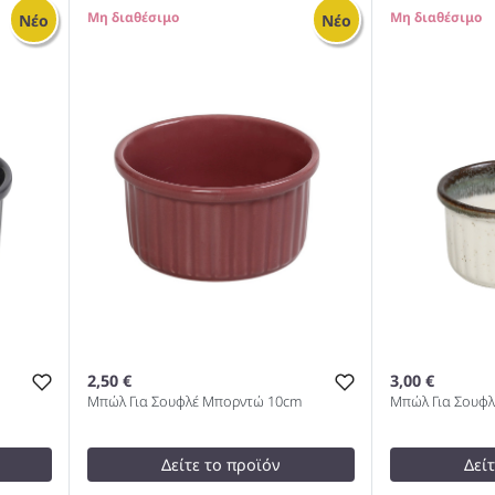
SIDERS ΝΤΙΠΑΚΙ ΜΕ ΛΑΒΗ 30CC
test
False
0
0
Νέο
Νέο
R SS
IVORY D: 6 H: 2,5CM 1000
KENYA ΝΤΙΠΑ
5Χ5Χ4ΕΚ 100
2,50 €
3,00 €
Μπώλ Για Σουφλέ Μπορντώ 10cm
Μπώλ Για Σουφλ
Δείτε το προϊόν
Δεί