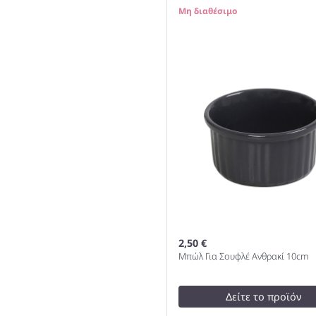
test
False
0
SNOW GOLD TACO HOLDE
18/0 21.8x10x4.7cm 1000
2,50 €
Μπώλ Για Σουφλέ Ανθρακί 10cm
Δείτε το προϊόν