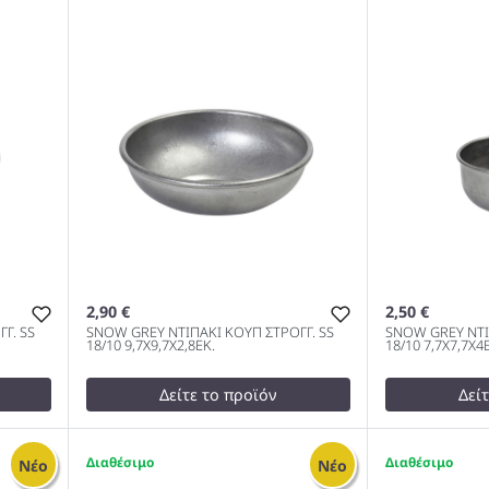
2,90 €
2,50 €
Γ. SS
SNOW GREY ΝΤΙΠΑΚΙ ΚΟΥΠ ΣΤΡΟΓΓ. SS
SNOW GREY ΝΤΙ
18/10 9,7Χ9,7Χ2,8ΕΚ.
18/10 7,7Χ7,7Χ4
Δείτε το προϊόν
Δεί
test
False
test
False
Π
SNOW GREY ΝΤΙΠΑΚΙ ΚΟΥΠ
SNOW GREY 
1
6
Νέο
Νέο
2,3ΕΚ.
ΣΤΡΟΓΓ. SS 18/10 9,7Χ9,7Χ2,8ΕΚ.
ΣΤΡΟΓΓ. SS 1