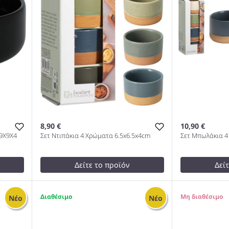
8,90 €
10,90 €
9Χ9Χ4
Σετ Ντιπάκια 4 Χρώματα 6.5x6.5x4cm
Σετ Μπωλάκια 4
Δείτε το προϊόν
Δεί
9,99 €
12,00 €
test
False
test
False
9
0
Νέο
Νέο
Ο ΜΑΤ
Σετ Ντιπάκια 4 Χρώματα
Σετ Μπωλάκι
6.5x6.5x4cm 1000
9.5x5.5cm 1