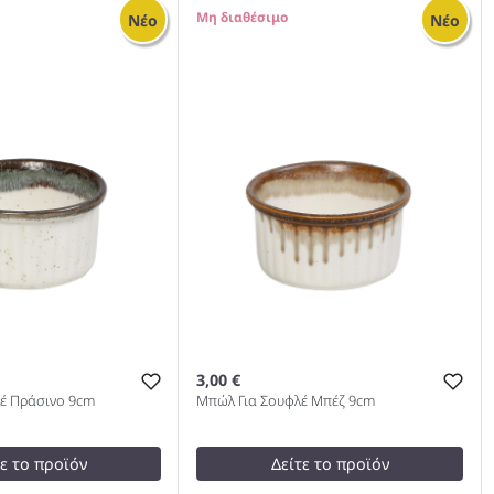
test
False
0
Νέο
Νέο
ΚΙ ΓΚΡΙ 50ml
CANYON ΝΤΙΠΑΚΙ ΣΤΡΟΓΓ. ΓΚΡΙ
0
ΣΚΟΥΡΟ 6,5Χ6,5Χ3,5ΕΚ 1000
3,00 €
έ Πράσινο 9cm
Μπώλ Για Σουφλέ Μπέζ 9cm
τε το προϊόν
Δείτε το προϊόν