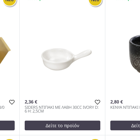
SS18/10 6,3Χ4,3ΕΚ. 1000
SNOW GREY 
18/10 8.5x4
2,36 €
2,80 €
/0
SIDERS ΝΤΙΠΑΚΙ ΜΕ ΛΑΒΗ 30CC IVORY D:
KENYA ΝΤΙΠΑΚΙ 
6 H: 2,5CM
Δείτε το προϊόν
Δεί
test
False
3,30 €