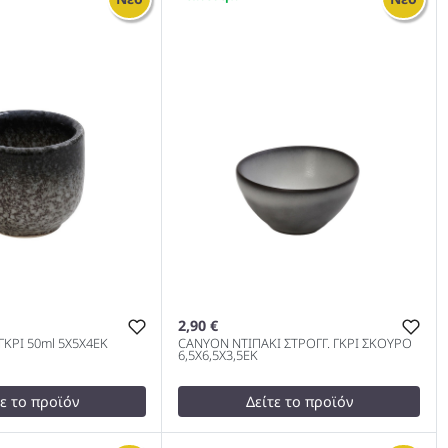
ΝΤΙΠΑΚΙ ΚΩΝΙΚΟ
ANTIQUE STONEWASH GOLD
.8cm 1000
ΜΠΩΛ 2 ΘΕΣΕΩΝ SS 18/10
15,3Χ9Χ1,5ΕΚ. 1000
2,90 €
ΓΚΡΙ 50ml 5Χ5Χ4ΕΚ
CANYON ΝΤΙΠΑΚΙ ΣΤΡΟΓΓ. ΓΚΡΙ ΣΚΟΥΡΟ
6,5Χ6,5Χ3,5ΕΚ
τε το προϊόν
Δείτε το προϊόν
3,50 €