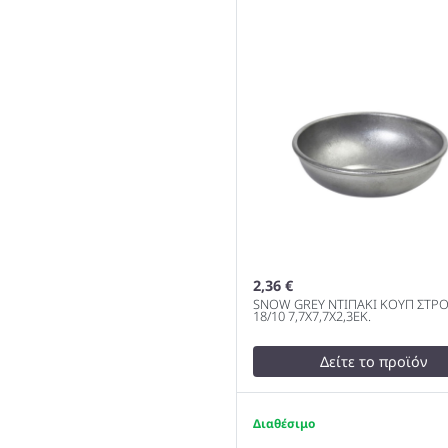
2,36 €
SNOW GREY ΝΤΙΠΑΚΙ ΚΟΥΠ ΣΤΡΟΓ
18/10 7,7Χ7,7Χ2,3ΕΚ.
Δείτε το προϊόν
test
False
SNOW GREY ΝΤΙΠΑΚΙ ΚΟΥ
1
ΣΤΡΟΓΓ. SS 18/10 7,7Χ7,7Χ