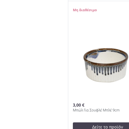
2,50 €
test
False
0
Μπώλ Για Σουφλέ Ανθρακί
1000
3,00 €
Μπώλ Για Σουφλέ Μπλέ 9cm
Δείτε το προϊόν