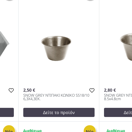
1000
1000
2,50 €
2,80 €
SNOW GREY ΝΤΙΠΑΚΙ ΚΩΝΙΚΟ SS18/10
SNOW GREY ΝΤΙ
6,3Χ4,3ΕΚ.
8.5x4.8cm
Δείτε το προϊόν
Δεί
test
False
3,30 €
 18/0
SNOW GREY ΝΤΙΠΑΚΙ ΚΩΝΙΚΟ
test
False
1
48
Νέο
Νέο