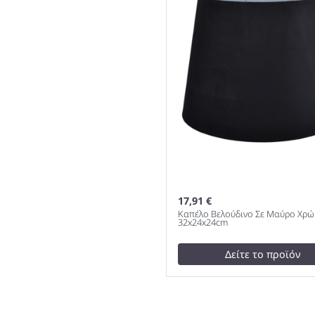
17,91 €
Καπέλο Βελούδινο Σε Μαύρο Χρ
32x24x24cm
Δείτε το προϊόν
19,00 €
test
False
Καπέλο Βελούδινο Σε Μαύ