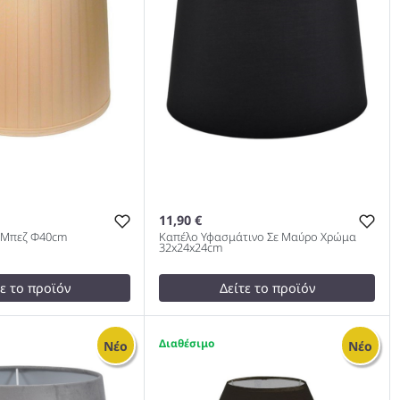
11,90 €
 Μπεζ Φ40cm
Καπέλο Υφασμάτινο Σε Μαύρο Χρώμα
32x24x24cm
τε το προϊόν
Δείτε το προϊόν
12,00 €
test
False
3
Νέο
Νέο
πας Μπεζ Φ40cm
Καπέλο Υφασμάτινο Σε Μαύρο
Χρώμα 32x24x24cm 1005