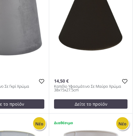
14,50 €
ο Σε Γκρί Χρώμα
Καπέλο Υφασμάτινο Σε Μαύρο Χρώμα
38x15x27.5cm
τε το προϊόν
Δείτε το προϊόν
15,90 €
test
False
2
Νέο
Νέο
δινο Σε Γκρί Χρώμα
Καπέλο Υφασμάτινο Σε Μαύρο
 1005
Χρώμα 38x15x27.5cm 1005