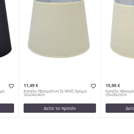
11,49 €
15,90 €
ώμα
Καπέλο Υφασμάτινο Σε Μπέζ Χρώμα
Καπέλο Υφασμάτ
32x24x24cm
35x28x25cm
Δείτε το προϊόν
Δεί
12,00 €
17,00 €
test
False
test
False
ρο
Καπέλο Υφασμάτινο Σε Μπέζ
Καπέλο Υφασ