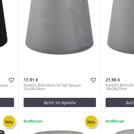
17,91 €
21,90 €
ρώμα
Καπέλο Βελούδινο Σε Γκρί Χρώμα
Καπέλο Βελούδιν
32x24x24cm
35x28x25cm
Δείτε το προϊόν
Δεί
19,00 €
23,00 €
test
False
test
False
2
3
Νέο
Νέο
ύρο
Καπέλο Βελούδινο Σε Γκρί Χρώμα
Καπέλο Βελού
32x24x24cm 1005
35x28x25cm