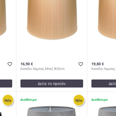
16,90 €
19,80 €
Καπέλο Λάμπας Μπεζ Φ35cm
Καπέλο Λάμπας
Δείτε το προϊόν
Δεί
17,00 €
20,00 €
test
False
test
False
1
1
Νέο
Νέο
cm
Καπέλο Λάμπας Μπεζ Φ35cm
Καπέλο Λάμ
1005
1005