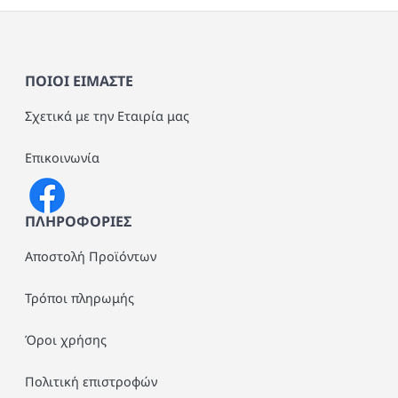
ΤΟΥΡΤΙΕΡΕΣ
ΠΙΝΑΚΕΣ - ΕΠΙΤΟΙΧΙΑ ΔΙΑΚΟΣΜΗΣΗ
ΠΟΙΟΙ ΕΙΜΑΣΤΕ
ΕΞΑΡΤΗΜΑΤΑ ΚΑΦΕ - ΤΣΑΙ
DOOR STOP
Σχετικά με την Εταιρία μας
ΔΟΧΕΙΑ ΑΠΟΘΗΚΕΥΣΗΣ
Επικοινωνία
ΣΑΜΠΑΝΙΕΡΕΣ - ΠΑΓΟΔΟΧΕΙΑ
ΠΛΗΡΟΦΟΡΙΕΣ
ΣΚΕΥΗ ΜΑΓΕΙΡΙΚΗΣ
Αποστολή Προϊόντων
ΜΕΛΑΜΙΝΗ
Τρόποι πληρωμής
Όροι χρήσης
Πολιτική επιστροφών