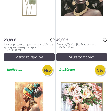
23,89 €
49,00 €
Διακοσμητικό τοίχου Inart μέταλλο σε
Πίνακας Σε Καμβά Beauty Inart
χρυσή και λευκή απόχρωση
100x3x100cm
31x2.5x90.2εκ
Δείτε το προϊόν
Δείτε το προϊόν
test
False
49,00 €
1
1
Διακοσμητικό τοίχου Inart
test
False
Νέο
Νέο
μέταλλο σε χρυσή και λευκή
Πίνακας Σε Καμβά Beauty
απόχρωση 31x2.5x90.2εκ
Inart 100x3x100cm 1027
1027