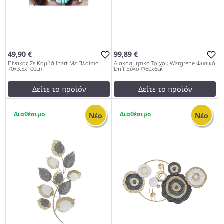
49,90 €
99,89 €
Πίνακας Σε Καμβά Inart Με Πλαίσιο
Διακοσμητικό Τοίχου Wargrene Φυσικό
70x3.5x100cm
Drift Ξύλο Φ60x6εκ
Δείτε το προϊόν
Δείτε το προϊόν
test
False
test
False
1
1
Πίνακας Σε Καμβά Inart Με
Διακοσμητικό Τοίχου
Νέο
Νέο
Πλαίσιο 70x3.5x100cm
Wargrene Φυσικό Drift
1027
Ξύλο Φ60x6εκ 1027