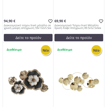
94,90 €
69,90 €
Διακοσμητικό τοίχου Inart μέταλλο σε
Διακοσμητικό Τοίχου Inart Μέταλλο
χρυσή-μαύρη απόχρωση 59x132x5.5εκ
Χρυσή-Καφέ Απόχρωση 89.5x52.5x6εκ
Δείτε το προϊόν
Δείτε το προϊόν
test
False
test
False
1
1
Διακοσμητικό τοίχου Inart
Διακοσμητικό Τοίχου Inart
Νέο
Νέο
μέταλλο σε χρυσή-μαύρη
Μέταλλο Χρυσή-Καφέ
απόχρωση 59x132x5.5εκ
Απόχρωση 89.5x52.5x6εκ
1027
1027