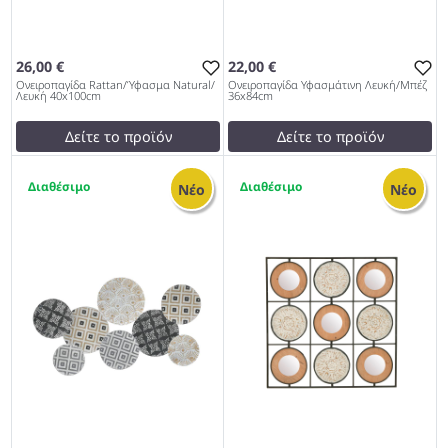
26,00 €
22,00 €
Ονειροπαγίδα Rattan/Ύφασμα Natural/
Ονειροπαγίδα Υφασμάτινη Λευκή/Μπέζ
Λευκή 40x100cm
36x84cm
Δείτε το προϊόν
Δείτε το προϊόν
29,00 €
27,60 €
1
1
test
False
test
False
Νέο
Νέο
Ονειροπαγίδα Rattan/
Ονειροπαγίδα Υφασμάτινη
Ύφασμα Natural/Λευκή
Λευκή/Μπέζ 36x84cm 1027
40x100cm 1027