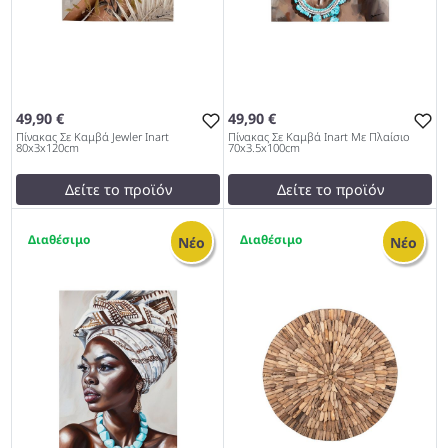
49,90 €
49,90 €
Πίνακας Σε Καμβά Jewler Inart
Πίνακας Σε Καμβά Inart Με Πλαίσιο
80x3x120cm
70x3.5x100cm
Δείτε το προϊόν
Δείτε το προϊόν
test
False
test
False
1
1
Πίνακας Σε Καμβά Jewler
Πίνακας Σε Καμβά Inart Με
Νέο
Νέο
Inart 80x3x120cm 1027
Πλαίσιο 70x3.5x100cm
1027