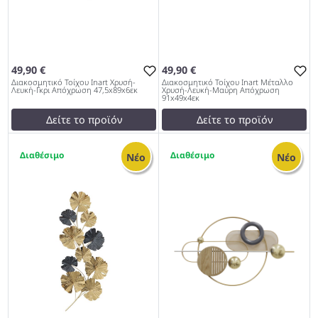
49,90 €
49,90 €
Διακοσμητικό Τοίχου Inart Χρυσή-
Διακοσμητικό Τοίχου Inart Μέταλλο
Λευκή-Γκρι Απόχρωση 47,5x89x6εκ
Χρυσή-Λευκή-Μαύρη Απόχρωση
91x49x4εκ
Δείτε το προϊόν
Δείτε το προϊόν
test
False
test
False
1
1
Διακοσμητικό Τοίχου Inart
Διακοσμητικό Τοίχου Inart
Νέο
Νέο
Χρυσή-Λευκή-Γκρι
Μέταλλο Χρυσή-Λευκή-
Απόχρωση 47,5x89x6εκ
Μαύρη Απόχρωση
1027
91x49x4εκ 1027