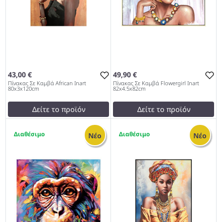
43,00 €
49,90 €
Πίνακας Σε Καμβά African Inart
Πίνακας Σε Καμβά Flowergirl Inart
80x3x120cm
82x4.5x82cm
Δείτε το προϊόν
Δείτε το προϊόν
45,00 €
49,00 €
1
1
test
False
test
False
Νέο
Νέο
Πίνακας Σε Καμβά African
Πίνακας Σε Καμβά
Inart 80x3x120cm 1027
Flowergirl Inart
82x4.5x82cm 1027