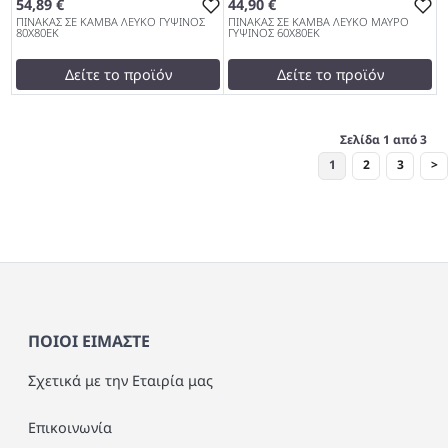
54,89 €
44,90 €
ΠΙΝΑΚΑΣ ΣΕ ΚΑΜΒΑ ΛΕΥΚΟ ΓΥΨΙΝΟΣ
ΠΙΝΑΚΑΣ ΣΕ ΚΑΜΒΑ ΛΕΥΚΟ ΜΑΥΡΟ
80Χ80ΕΚ
ΓΥΨΙΝΟΣ 60Χ80ΕΚ
Δείτε το προϊόν
Δείτε το προϊόν
test
False
test
False
ΠΙΝΑΚΑΣ ΣΕ ΚΑΜΒΑ ΛΕΥΚΟ
ΠΙΝΑΚΑΣ ΣΕ ΚΑΜΒΑ ΛΕΥΚΟ
Σελίδα 1 από 3
ΓΥΨΙΝΟΣ 80Χ80ΕΚ 1027
ΜΑΥΡΟ ΓΥΨΙΝΟΣ 60Χ80ΕΚ
1
2
3
>
1027
ΠΟΙΟΙ ΕΙΜΑΣΤΕ
Σχετικά με την Εταιρία μας
Επικοινωνία