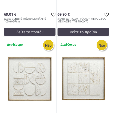
69,01 €
69,90 €
Διακοσμητικό Τοίχου Μεταλλικό
INART ΔΙΑΚΟΣΜ. ΤΟΙΧΟΥ ΜΕΤΑΛ/ΞΥΛ.
105x6x57cm
ΜΕ ΚΑΘΡΕΠΤΗ 70Χ2Χ70
Δείτε το προϊόν
Δείτε το προϊόν
79,00 €
70,00 €
1
1
test
False
test
False
Νέο
Νέο
Διακοσμητικό Τοίχου
INART ΔΙΑΚΟΣΜ. ΤΟΙΧΟΥ
Μεταλλικό 105x6x57cm
ΜΕΤΑΛ/ΞΥΛ. ΜΕ ΚΑΘΡΕΠΤΗ
1027
70Χ2Χ70 1027