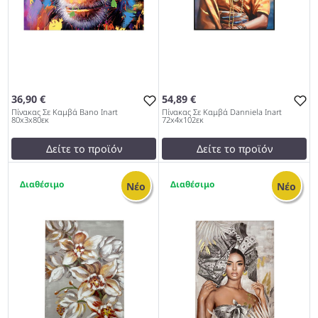
36,90 €
54,89 €
Πίνακας Σε Καμβά Bano Inart
Πίνακας Σε Καμβά Danniela Inart
80x3x80εκ
72x4x102εκ
Δείτε το προϊόν
Δείτε το προϊόν
test
False
test
False
1
1
Πίνακας Σε Καμβά Bano
Πίνακας Σε Καμβά Danniela
Νέο
Νέο
Inart 80x3x80εκ 1027
Inart 72x4x102εκ 1027