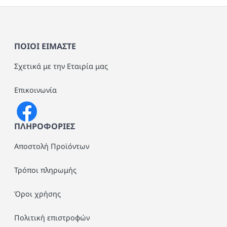
ΤΟΥΡΤΙΕΡΕΣ
ΠΙΝΑΚΕΣ - ΕΠΙΤΟΙΧΙΑ ΔΙΑΚΟΣΜΗΣΗ
ΠΟΙΟΙ ΕΙΜΑΣΤΕ
ΕΞΑΡΤΗΜΑΤΑ ΚΑΦΕ - ΤΣΑΙ
DOOR STOP
Σχετικά με την Εταιρία μας
ΔΟΧΕΙΑ ΑΠΟΘΗΚΕΥΣΗΣ
Επικοινωνία
ΣΑΜΠΑΝΙΕΡΕΣ - ΠΑΓΟΔΟΧΕΙΑ
ΠΛΗΡΟΦΟΡΙΕΣ
ΣΚΕΥΗ ΜΑΓΕΙΡΙΚΗΣ
Αποστολή Προϊόντων
ΜΕΛΑΜΙΝΗ
Τρόποι πληρωμής
Όροι χρήσης
Πολιτική επιστροφών