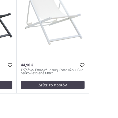
44,90 €
Σεζλόνγκ Επαγγελματική Corte Αλουμίνιο
Λευκό-Textilene Μπεζ
Δείτε το προϊόν
test
False
orte
Σεζλόνγκ Επαγγελματική Corte
κί
Αλουμίνιο Λευκό-Textilene Μπεζ
1049