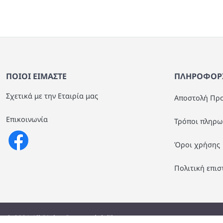
ΤΟΥΡΤΙΕΡΕΣ
ΠΙΝΑΚΕΣ - ΕΠΙΤΟΙΧΙΑ ΔΙΑΚΟΣΜΗΣΗ
ΕΞΑΡΤΗΜΑΤΑ ΚΑΦΕ - ΤΣΑΙ
DOOR STOP
ΔΟΧΕΙΑ ΑΠΟΘΗΚΕΥΣΗΣ
ΠΟΙΟΙ ΕΙΜΑΣΤΕ
ΠΛΗΡΟΦΟΡΙ
Σχετικά με την Εταιρία μας
Αποστολή Πρ
ΣΑΜΠΑΝΙΕΡΕΣ - ΠΑΓΟΔΟΧΕΙΑ
Επικοινωνία
Τρόποι πληρω
ΣΚΕΥΗ ΜΑΓΕΙΡΙΚΗΣ
Όροι χρήσης
ΜΕΛΑΜΙΝΗ
Πολιτική επι
©
2021
All Rights Reserved delihome.gr