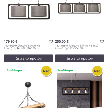
179,90 €
250,00 €
Φωτιστικό Δίφωτο Ξύλινο Με
Φωτιστικό Τρίφωτο Ξύλινο Με Γκρί
Αμπαζούρ Γκρί 82x30x130cm
Αμπαζούρ 122x30x130cm
Δείτε το προϊόν
Δείτε το προϊόν
175,00 €
240,00 €
1
1
test
False
test
False
Νέο
Νέο
Φωτιστικό Δίφωτο Ξύλινο
Φωτιστικό Τρίφωτο Ξύλινο
Με Αμπαζούρ Γκρί
Με Γκρί Αμπαζούρ
82x30x130cm 953
122x30x130cm 953