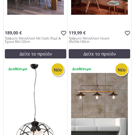
189,00 €
119,99 €
Τρίφωτο Μεταλλικό Με Γυαλί Φιμέ &
Τρίφωτο Μεταλλικό Λευκό
Σχοινί 80x120cm
45x50x140cm
Δείτε το προϊόν
Δείτε το προϊόν
190,01 €
119,99 €
1
2
test
False
test
False
Νέο
Νέο
Τρίφωτο Μεταλλικό Με
Τρίφωτο Μεταλλικό Λευκό
Γυαλί Φιμέ & Σχοινί
45x50x140cm 953
80x120cm 953