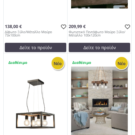
138,00 €
209,99 €
Δίφωτο Ξύλο/Μέταλλο Μαύρο
Φωτιστικό Πεντάφωτο Μαύρο Ξύλο/
73x100cm
Μέταλλο 100x120cm
Δείτε το προϊόν
Δείτε το προϊόν
test
False
209,99 €
1
1
Δίφωτο Ξύλο/Μέταλλο
test
False
Νέο
Νέο
Μαύρο 73x100cm 953
Φωτιστικό Πεντάφωτο
Μαύρο Ξύλο/Μέταλλο
100x120cm 953