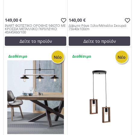
149,00 €
140,00 €
INART ΦΩΤΙΣΤΙΚΟ ΟΡΟΦΗΣ 5ΦΩΤΟ ΜΕ
Δίφωτο Ράγα Ξύλο/Μέταλλο Σκουριά
ΚΡΟΣΣΙΑ ΜΕΤΑΛΛΙΚΟ ΓΚΡΙ/ΛΕΥΚΟ
73x40x100cm
45Χ45Χ60/100
Δείτε το προϊόν
Δείτε το προϊόν
193,44 €
135,00 €
1
4
test
False
test
False
Νέο
Νέο
INART ΦΩΤΙΣΤΙΚΟ ΟΡΟΦΗΣ
Δίφωτο Ράγα Ξύλο/Μέταλλο
5ΦΩΤΟ ΜΕ ΚΡΟΣΣΙΑ
Σκουριά 73x40x100cm 953
ΜΕΤΑΛΛΙΚΟ ΓΚΡΙ/ΛΕΥΚΟ
45Χ45Χ60/100 953