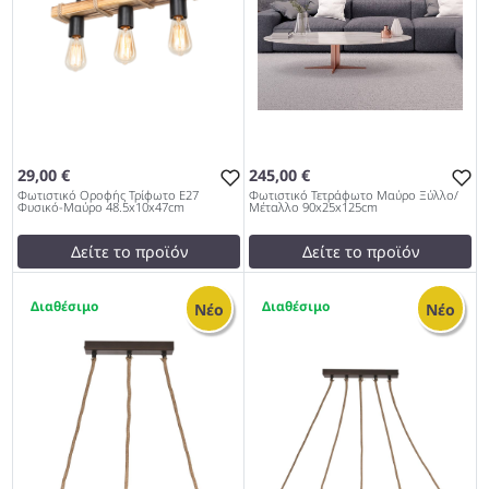
29,00 €
245,00 €
Φωτιστικό Οροφής Τρίφωτο Ε27
Φωτιστικό Τετράφωτο Μαύρο Ξύλλο/
Φυσικό-Μαύρο 48.5x10x47cm
Μέταλλο 90x25x125cm
Δείτε το προϊόν
Δείτε το προϊόν
test
False
240,00 €
1
1
Φωτιστικό Οροφής Τρίφωτο
test
False
Νέο
Νέο
Ε27 Φυσικό-Μαύρο
Φωτιστικό Τετράφωτο
48.5x10x47cm 953
Μαύρο Ξύλλο/Μέταλλο
90x25x125cm 953