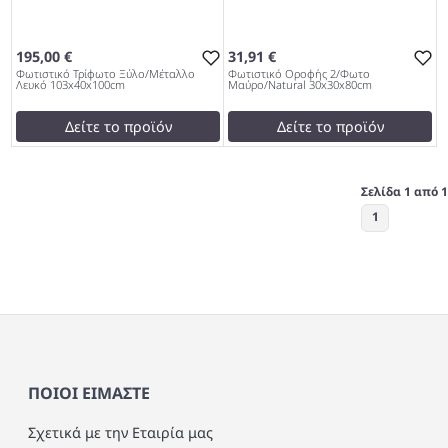
195,00 €
31,91 €
Φωτιστικό Τρίφωτο Ξύλο/Μέταλλο
Φωτιστικό Οροφής 2/Φωτο
Λευκό 103x40x100cm
Μαύρο/Natural 30x30x80cm
Δείτε το προϊόν
Δείτε το προϊόν
195,00 €
38,19 €
test
False
test
False
Σελίδα 1 από 1
Φωτιστικό Τρίφωτο Ξύλο/
Φωτιστικό Οροφής 2/Φωτο
1
Μέταλλο Λευκό
Μαύρο/Natural
103x40x100cm 953
30x30x80cm 953
ΠΟΙΟΙ ΕΙΜΑΣΤΕ
Σχετικά με την Εταιρία μας