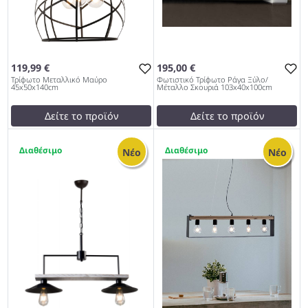
119,99 €
195,00 €
Τρίφωτο Μεταλλικό Μαύρο
Φωτιστικό Τρίφωτο Ράγα Ξύλο/
45x50x140cm
Μέταλλο Σκουριά 103x40x100cm
Δείτε το προϊόν
Δείτε το προϊόν
119,99 €
185,00 €
1
1
test
False
test
False
Νέο
Νέο
Τρίφωτο Μεταλλικό Μαύρο
Φωτιστικό Τρίφωτο Ράγα
45x50x140cm 953
Ξύλο/Μέταλλο Σκουριά
103x40x100cm 953