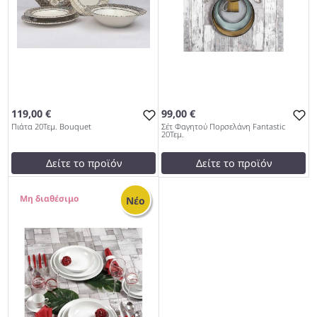
119,00 €
99,00 €
Πιάτα 20Τεμ. Bouquet
Σέτ Φαγητού Πορσελάνη Fantastic
20Τεμ.
Δείτε το προϊόν
Δείτε το προϊόν
119,00 €
99,00 €
0
test
False
test
False
Νέο
Πιάτα 20Τεμ. Bouquet 959
Σέτ Φαγητού Πορσελάνη
Fantastic 20Τεμ. 959