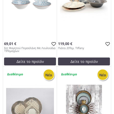
69,01 €
119,00 €
Σετ Φαγητού Πορσελάνη Με Λουλούδια
Πιάτα 20Τεμ. Tiffany
19Τεμαχίων
Δείτε το προϊόν
Δείτε το προϊόν
65,00 €
119,00 €
2
4
test
False
test
False
Νέο
Νέο
Σετ Φαγητού Πορσελάνη Με
Πιάτα 20Τεμ. Tiffany 959
Λουλούδια 19Τεμαχίων 959