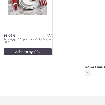
99,00 €
Σέτ Φαγητού Πορσελάνης White Dream
20Τεμ
Δείτε το προϊόν
99,00 €
test
False
Σελίδα 1 από 1
Σέτ Φαγητού Πορσελάνης
1
White Dream 20Τεμ 959