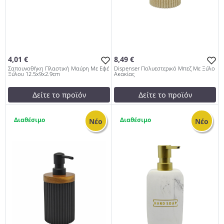
4,01 €
8,49 €
Σαπουνοθήκη Πλαστική Μαύρη Με Εφέ
Dispenser Πολυεστερικό Μπεζ Με Ξύλο
Ξύλου 12.5x9x2.9cm
Ακακίας
Δείτε το προϊόν
Δείτε το προϊόν
4,50 €
9,50 €
1
1
test
False
test
False
Νέο
Νέο
Σαπουνοθήκη Πλαστική
Dispenser Πολυεστερικό
Μαύρη Με Εφέ Ξύλου
Μπεζ Με Ξύλο Ακακίας 962
12.5x9x2.9cm 962