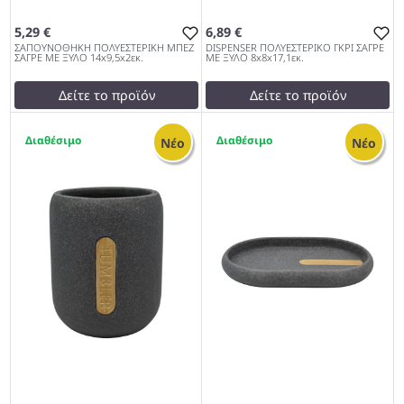
5,29 €
6,89 €
ΣΑΠΟΥΝΟΘΗΚΗ ΠΟΛΥΕΣΤΕΡΙΚΗ ΜΠΕΖ
DISPENSER ΠΟΛΥΕΣΤΕΡΙΚΟ ΓΚΡΙ ΣΑΓΡΕ
ΣΑΓΡΕ ΜΕ ΞΥΛΟ 14x9,5x2εκ.
ΜΕ ΞΥΛΟ 8x8x17,1εκ.
Δείτε το προϊόν
Δείτε το προϊόν
5,51 €
7,01 €
2
2
test
False
test
False
Νέο
Νέο
ΣΑΠΟΥΝΟΘΗΚΗ
DISPENSER ΠΟΛΥΕΣΤΕΡΙΚΟ
ΠΟΛΥΕΣΤΕΡΙΚΗ ΜΠΕΖ
ΓΚΡΙ ΣΑΓΡΕ ΜΕ ΞΥΛΟ
ΣΑΓΡΕ ΜΕ ΞΥΛΟ 14x9,5x2εκ.
8x8x17,1εκ. 962
962