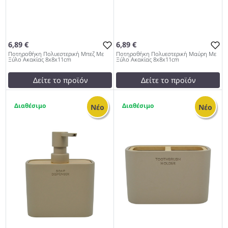
6,89 €
6,89 €
Ποτηροθήκη Πολυεστερική Μπεζ Με
Ποτηροθήκη Πολυεστερική Μαύρη Με
Ξύλο Ακακίας 8x8x11cm
Ξύλο Ακακίας 8x8x11cm
Δείτε το προϊόν
Δείτε το προϊόν
7,50 €
7,50 €
1
1
test
False
test
False
Νέο
Νέο
Ποτηροθήκη Πολυεστερική
Ποτηροθήκη Πολυεστερική
Μπεζ Με Ξύλο Ακακίας
Μαύρη Με Ξύλο Ακακίας
8x8x11cm 962
8x8x11cm 962