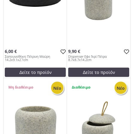
6,00 €
9,90 €
Σαπουνοθήκη Πέτρινη Μαύρη
Dispenser Εφε Γκρί Πέτρα
14.2x9.1x2.1cm
8.7x8.7x14.2cm
Δείτε το προϊόν
Δείτε το προϊόν
7,01 €
9,99 €
0
2
test
False
test
False
Νέο
Νέο
Σαπουνοθήκη Πέτρινη
Dispenser Εφε Γκρί Πέτρα
Μαύρη 14.2x9.1x2.1cm 962
8.7x8.7x14.2cm 962