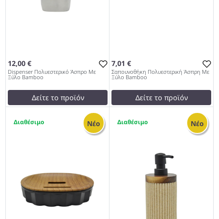
12,00 €
7,01 €
Dispenser Πολυεστερικό Άσπρο Με
Σαπουνοθήκη Πολυεστερική Άσπρη Με
Ξύλο Bamboo
Ξύλο Bamboo
Δείτε το προϊόν
Δείτε το προϊόν
12,00 €
7,01 €
2
1
test
False
test
False
Νέο
Νέο
Dispenser Πολυεστερικό
Σαπουνοθήκη Πολυεστερική
Άσπρο Με Ξύλο Bamboo
Άσπρη Με Ξύλο Bamboo
962
962