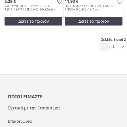
5,29 €
11,90 €
ΣΑΠΟΥΝΟΘΗΚΗ ΠΟΛΥΕΣΤΕΡΙΚΗ
DISPENSER ΛΑΔΙ ΜΕ ΧΡΥΣΗ ΑΝΤΙΚΕ
ΑΣΠΡΗ ΣΑΓΡΕ ΜΕ ΞΥΛΟ 14x9,5x2εκ.
ΑΝΤΛΙΑ 9.5x9.5x12.7cm
Δείτε το προϊόν
Δείτε το προϊόν
5,51 €
11,90 €
test
False
test
False
Σελίδα 1 από 2
ΣΑΠΟΥΝΟΘΗΚΗ
DISPENSER ΛΑΔΙ ΜΕ ΧΡΥΣΗ
1
2
>
ΠΟΛΥΕΣΤΕΡΙΚΗ ΑΣΠΡΗ
ΑΝΤΙΚΕ ΑΝΤΛΙΑ
ΣΑΓΡΕ ΜΕ ΞΥΛΟ 14x9,5x2εκ.
9.5x9.5x12.7cm 962
962
ΠΟΙΟΙ ΕΙΜΑΣΤΕ
Σχετικά με την Εταιρία μας
Επικοινωνία