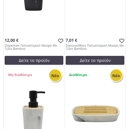
12,00 €
7,01 €
Dispenser Πολυεστερικό Μαύρο Με
Σαπουνοθήκη Πολυεστερική Μαύρη Με
Ξύλο Bamboo
Ξύλο Bamboo
Δείτε το προϊόν
Δείτε το προϊόν
12,00 €
7,01 €
0
2
test
False
test
False
Νέο
Νέο
Dispenser Πολυεστερικό
Σαπουνοθήκη Πολυεστερική
Μαύρο Με Ξύλο Bamboo
Μαύρη Με Ξύλο Bamboo
962
962