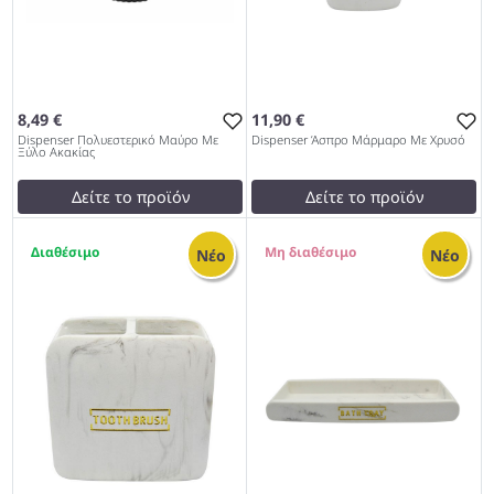
8,49 €
11,90 €
Dispenser Πολυεστερικό Μαύρο Με
Dispenser Άσπρο Μάρμαρο Με Χρυσό
Ξύλο Ακακίας
Δείτε το προϊόν
Δείτε το προϊόν
9,50 €
12,00 €
1
0
test
False
test
False
Νέο
Νέο
Dispenser Πολυεστερικό
Dispenser Άσπρο Μάρμαρο
Μαύρο Με Ξύλο Ακακίας
Με Χρυσό 962
962