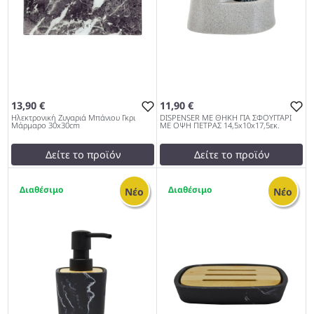
13,90 €
11,90 €
Ηλεκτρονική Ζυγαριά Μπάνιου Γκρι
DISPENSER ΜΕ ΘΗΚΗ ΓΙΑ ΣΦΟΥΓΓΑΡΙ
Μάρμαρο 30x30cm
ΜΕ ΟΨΗ ΠΕΤΡΑΣ 14,5x10x17,5εκ.
Δείτε το προϊόν
Δείτε το προϊόν
15,00 €
12,00 €
2
2
test
False
test
False
Νέο
Νέο
Ηλεκτρονική Ζυγαριά
DISPENSER ΜΕ ΘΗΚΗ ΓΙΑ
Μπάνιου Γκρι Μάρμαρο
ΣΦΟΥΓΓΑΡΙ ΜΕ ΟΨΗ
30x30cm 962
ΠΕΤΡΑΣ 14,5x10x17,5εκ.
962