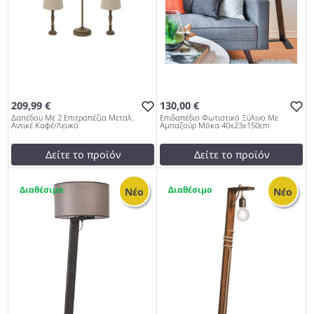
209,99 €
130,00 €
Δαπέδου Με 2 Επιτραπέζια Μεταλ.
Επιδαπέδιο Φωτιστικό Ξύλινο Με
Αντικέ Καφέ/Λευκό
Αμπαζούρ Μόκα 40x23x150cm
Δείτε το προϊόν
Δείτε το προϊόν
260,40 €
130,00 €
1
1
test
False
test
False
Νέο
Νέο
Δαπέδου Με 2 Επιτραπέζια
Επιδαπέδιο Φωτιστικό
Μεταλ. Αντικέ Καφέ/Λευκό
Ξύλινο Με Αμπαζούρ Μόκα
967
40x23x150cm 967