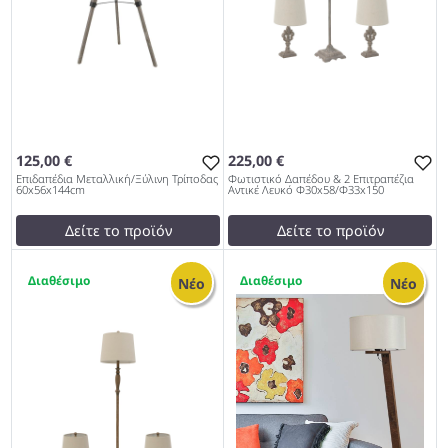
125,00 €
225,00 €
Επιδαπέδια Μεταλλική/Ξύλινη Τρίποδας
Φωτιστικό Δαπέδου & 2 Επιτραπέζια
60x56x144cm
Αντικέ Λευκό Φ30x58/Φ33x150
Δείτε το προϊόν
Δείτε το προϊόν
129,00 €
228,16 €
1
1
test
False
test
False
Νέο
Νέο
Επιδαπέδια Μεταλλική/
Φωτιστικό Δαπέδου & 2
Ξύλινη Τρίποδας
Επιτραπέζια Αντικέ Λευκό
60x56x144cm 967
Φ30x58/Φ33x150 967