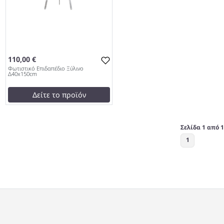
110,00 €
Φωτιστικό Επιδαπέδιο Ξύλινο
Δ40x150cm
Δείτε το προϊόν
141,36 €
test
False
Σελίδα 1 από 1
Φωτιστικό Επιδαπέδιο
1
Ξύλινο Δ40x150cm 967