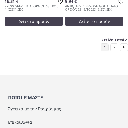
16,31 €
9,94 €
SNOW GREY ΠΙΑΤΟ ΟΡΘΟΓ. SS 18/10
ANTIQUE STONEWASH GOLD ΠΙΑΤΟ
41Χ23Χ1,5ΕΚ.
ΟΡΘΟΓ. SS 18/10 23Χ13,5Χ1,5ΕΚ.
Δείτε το προϊόν
Δείτε το προϊόν
test
False
test
False
SNOW GREY ΠΙΑΤΟ ΟΡΘΟΓ.
ANTIQUE STONEWASH
Σελίδα 1 από 2
SS 18/10 41Χ23Χ1,5ΕΚ. 972
GOLD ΠΙΑΤΟ ΟΡΘΟΓ. SS
1
2
>
18/10 23Χ13,5Χ1,5ΕΚ. 972
ΠΟΙΟΙ ΕΙΜΑΣΤΕ
Σχετικά με την Εταιρία μας
Επικοινωνία