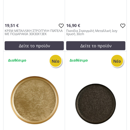
19,51 €
16,90 €
ΚΡΕΜ ΜΕΤΑΛΛΙΚΗ ΣΤΡΟΓΓΥΛΗ ΠΙΑΤΕΛΑ
Πιατέλα Στρογγυλή Μεταλλική Izzy
ΜΕ ΠΟΔΑΡΑΚΙΑ 30Χ30Χ13ΕΚ
Χρυσή 30cm
Δείτε το προϊόν
Δείτε το προϊόν
19,90 €
17,00 €
7
3
test
False
test
False
Νέο
Νέο
ΚΡΕΜ ΜΕΤΑΛΛΙΚΗ
Πιατέλα Στρογγυλή
ΣΤΡΟΓΓΥΛΗ ΠΙΑΤΕΛΑ ΜΕ
Μεταλλική Izzy Χρυσή 30cm
ΠΟΔΑΡΑΚΙΑ 30Χ30Χ13ΕΚ
972
972