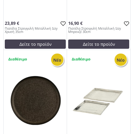
23,89 €
16,90 €
Πιατέλα Στρογγυλή Μεταλλική Izzy
Πιατέλα Στρογγυλή Μεταλλική Izzy
Χρυσή 35cm
Μπρονζέ 30cm
Δείτε το προϊόν
Δείτε το προϊόν
23,99 €
17,00 €
3
4
test
False
test
False
Νέο
Νέο
Πιατέλα Στρογγυλή
Πιατέλα Στρογγυλή
Μεταλλική Izzy Χρυσή 35cm
Μεταλλική Izzy Μπρονζέ
972
30cm 972