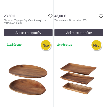
23,89 €
48,00 €
Πιατέλα Στρογγυλή Μεταλλική Izzy
Σέτ Δίσκων Αλουμινίου 2Τεμ.
Μπρονζέ 35cm
Δείτε το προϊόν
Δείτε το προϊόν
23,99 €
48,00 €
3
3
test
False
test
False
Νέο
Νέο
Πιατέλα Στρογγυλή
Σέτ Δίσκων Αλουμινίου
Μεταλλική Izzy Μπρονζέ
2Τεμ. 972
35cm 972