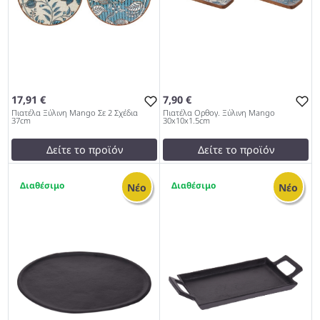
17,91 €
7,90 €
Πιατέλα Ξύλινη Mango Σε 2 Σχέδια
Πιατέλα Ορθογ. Ξύλινη Mango
37cm
30x10x1.5cm
Δείτε το προϊόν
Δείτε το προϊόν
19,90 €
9,50 €
8
9
test
False
test
False
Νέο
Νέο
Πιατέλα Ξύλινη Mango Σε 2
Πιατέλα Ορθογ. Ξύλινη
Σχέδια 37cm 972
Mango 30x10x1.5cm 972