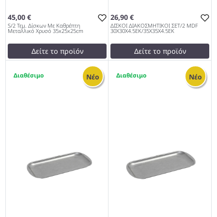
45,00 €
26,90 €
S/2 Τεμ. Δίσκων Με Καθρέπτη
ΔΙΣΚΟΙ ΔΙΑΚΟΣΜΗΤΙΚΟΙ ΣΕΤ/2 MDF
Μεταλλικό Χρυσό 35x25x25cm
30X30X4.5ΕΚ/35X35X4.5ΕΚ
Δείτε το προϊόν
Δείτε το προϊόν
50,00 €
30,00 €
2
3
test
False
test
False
Νέο
Νέο
S/2 Τεμ. Δίσκων Με
ΔΙΣΚΟΙ ΔΙΑΚΟΣΜΗΤΙΚΟΙ
Καθρέπτη Μεταλλικό Χρυσό
ΣΕΤ/2 MDF
35x25x25cm 972
30X30X4.5ΕΚ/35X35X4.5ΕΚ
972