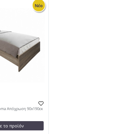
Συρτάρι Σε Sonoma
Καναπές 2θέσιος βελούδο γκρι
Νέο
0x200εκ 978
134x70x77εκ 978
oma Απόχρωση 90x190εκ
τε το προϊόν