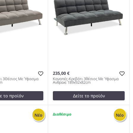
235,00 €
ι 3Θέσιος Με Ύφασμα
Καναπές-Κρεβάτι 3θέσιος Με Ύφασμα
cm
Ανθρακί 189x92x82cm
τε το προϊόν
Δείτε το προϊόν
249,00 €
test
False
1
Νέο
Νέο
βάτι 3Θέσιος Με
Καναπές-Κρεβάτι 3θέσιος Με
 189x92x82cm 978
Ύφασμα Ανθρακί 189x92x82cm
978