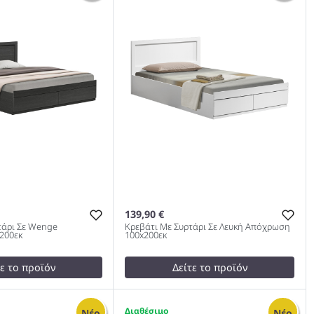
0cm 978
139,90 €
τάρι Σε Wenge
Κρεβάτι Με Συρτάρι Σε Λευκή Απόχρωση
200εκ
100x200εκ
τε το προϊόν
Δείτε το προϊόν
test
False
Συρτάρι Σε Wenge
Κρεβάτι Με Συρτάρι Σε Λευκή
1
Νέο
Νέο