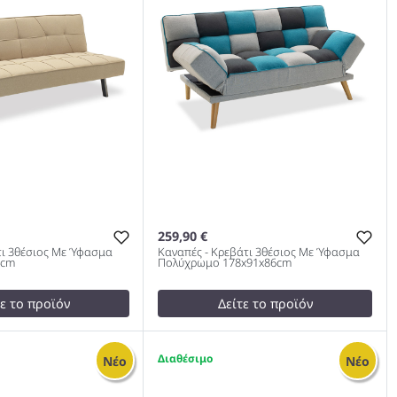
259,90 €
ι 3θέσιος Με Ύφασμα
Καναπές - Κρεβάτι 3θέσιος Με Ύφασμα
4cm
Πολύχρωμο 178x91x86cm
τε το προϊόν
Δείτε το προϊόν
test
False
βάτι 3θέσιος Με
Καναπές - Κρεβάτι 3θέσιος Με
1
Νέο
Νέο
ζ 175x83x74cm 978
Ύφασμα Πολύχρωμο
178x91x86cm 978