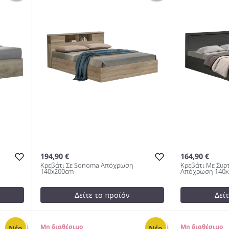
120x200εκ 978
Toro 160x20
194,90 €
164,90 €
Κρεβάτι Σε Sonoma Απόχρωση
Κρεβάτι Με Συρ
140x200cm
Απόχρωση 140x
Δείτε το προϊόν
Δεί
test
False
test
False
Oak
Κρεβάτι Σε Sonoma Απόχρωση
Κρεβάτι Με 
0
0
Νέο
Νέο