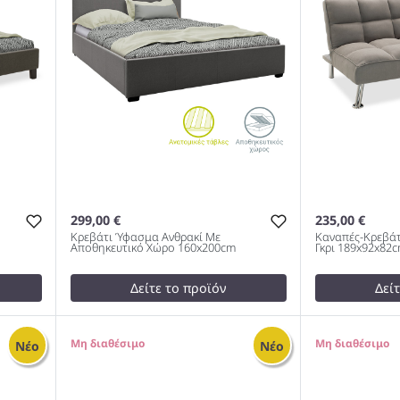
299,00 €
235,00 €
Κρεβάτι Ύφασμα Ανθρακί Με
Καναπές-Κρεβάτ
Αποθηκευτικό Χώρο 160x200cm
Γκρι 189x92x82
Δείτε το προϊόν
Δεί
test
False
249,00 €
Κρεβάτι Ύφασμα Ανθρακί Με
test
False
0
0
Νέο
Νέο
θρακί
Αποθηκευτικό Χώρο 160x200cm
Καναπές-Κρε
978
Ύφασμα Γκρι