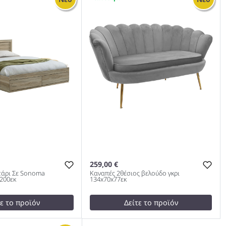
0x200εκ 978
Απόχρωση 100x200εκ 978
259,00 €
τάρι Σε Sonoma
Καναπές 2θέσιος βελούδο γκρι
200εκ
134x70x77εκ
τε το προϊόν
Δείτε το προϊόν
test
False