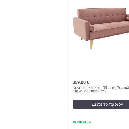
189x92x82cm 978
259,00 €
Καναπές-Κρεβάτι 3θέσιος Βελού
Μήλο 190x80x84cm
Δείτε το προϊόν
test
False
Καναπές-Κρεβάτι 3θέσιος
1
Βελούδο Σάπιο Μήλο