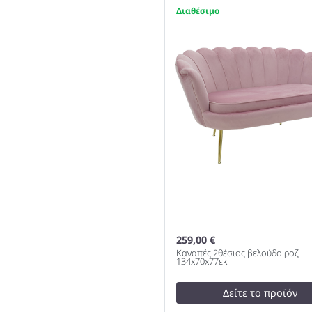
Κρεβάτι Με Συρτάρι Σε W
1
Απόχρωση 150x200cm 97
259,00 €
Καναπές 2θέσιος βελούδο ροζ
134x70x77εκ
Δείτε το προϊόν