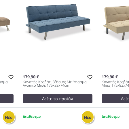
179,90 €
179,90 €
φασμα
Καναπές-Κρεβάτι 3θέσιος Με Ύφασμα
Καναπές-Κρεβάτ
Ανοικτό Μπλε 175x83x74cm
Μπεζ 175x83x7
Δείτε το προϊόν
Δεί
test
False
test
False
Καναπές-Κρεβάτι 3θέσιος Με
Καναπές-Κρε
1
1
Νέο
Νέο
Με
Ύφασμα Ανοικτό Μπλε
Ύφασμα Μπε
175x83x74cm 978