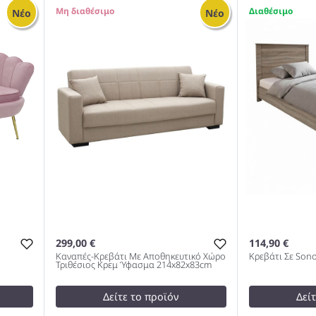
enge
Κρεβάτι Με Συρτάρι Σε Λευκή
Κρεβάτι Με 
0
1
Νέο
Νέο
8
Απόχρωση 120x200εκ 978
Απόχρωση 16
299,00 €
114,90 €
Καναπές-Κρεβάτι Με Αποθηκευτικό Χώρο
Κρεβάτι Σε Son
Τριθέσιος Κρεμ Ύφασμα 214x82x83cm
Δείτε το προϊόν
Δεί