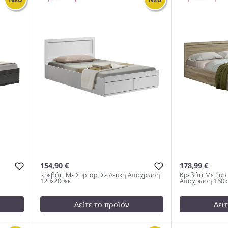
140x200cm 978
Απόχρωση 14
154,90 €
178,99 €
Κρεβάτι Με Συρτάρι Σε Λευκή Απόχρωση
Κρεβάτι Με Συρ
120x200εκ
Απόχρωση 160x
Δείτε το προϊόν
Δεί
test
False
test
False