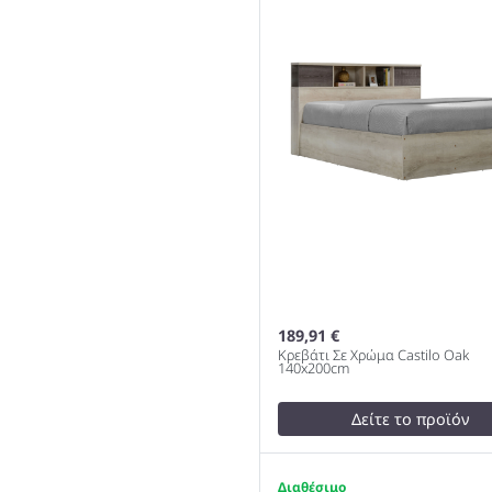
190x80x84cm 978
189,91 €
Κρεβάτι Σε Χρώμα Castilo Oak
140x200cm
Δείτε το προϊόν
test
False
Κρεβάτι Σε Χρώμα Castilo 
1