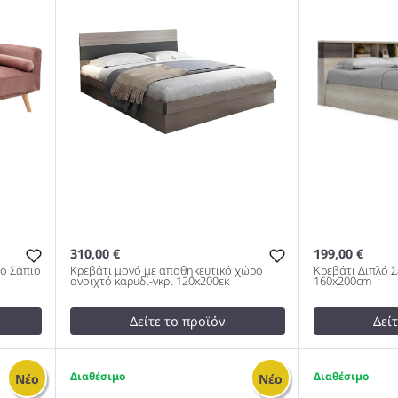
310,00 €
199,00 €
δο Σάπιο
Κρεβάτι μονό με αποθηκευτικό χώρο
Κρεβάτι Διπλό Σ
ανοιχτό καρυδί-γκρι 120x200εκ
160x200cm
Δείτε το προϊόν
Δεί
test
False
209,99 €
Κρεβάτι μονό με αποθηκευτικό
test
False
1
1
Νέο
Νέο
χώρο ανοιχτό καρυδί-γκρι
Κρεβάτι Διπλ