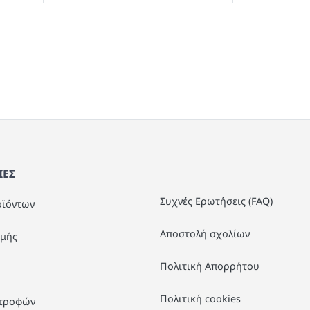
test
False
test
False
ροζ
Καναπές-Κρεβάτι Με
Κρεβάτι Σε 
Αποθηκευτικό Χώρο Τριθέσιος
90x190εκ 97
Κρεμ Ύφασμα 214x82x83cm 978
ΕΣ
Συχνές Ερωτήσεις (FAQ)
οϊόντων
Αποστολή σχολίων
μής
Πολιτική Απορρήτου
Πολιτική cookies
στροφών