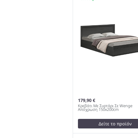
140x200cm 978
179,90 €
Κρεβάτι Με Συρτάρι Σε Wenge
Απόχρωση 150x200cm
Δείτε το προϊόν
test
False