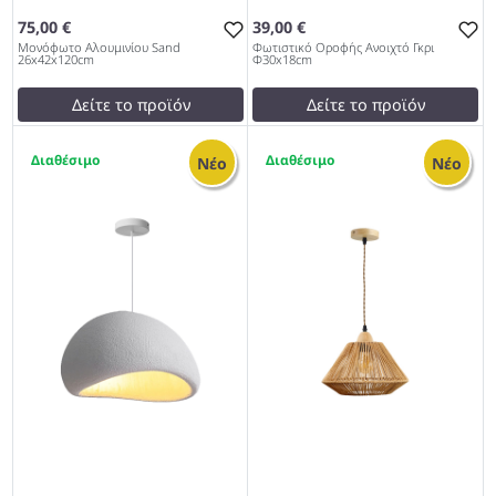
75,00 €
39,00 €
Μονόφωτο Αλουμινίου Sand
Φωτιστικό Οροφής Ανοιχτό Γκρι
26x42x120cm
Φ30x18cm
Δείτε το προϊόν
Δείτε το προϊόν
75,00 €
test
False
1
4
test
False
Φωτιστικό Οροφής Ανοιχτό
Νέο
Νέο
Μονόφωτο Αλουμινίου
Γκρι Φ30x18cm 979
Sand 26x42x120cm 979