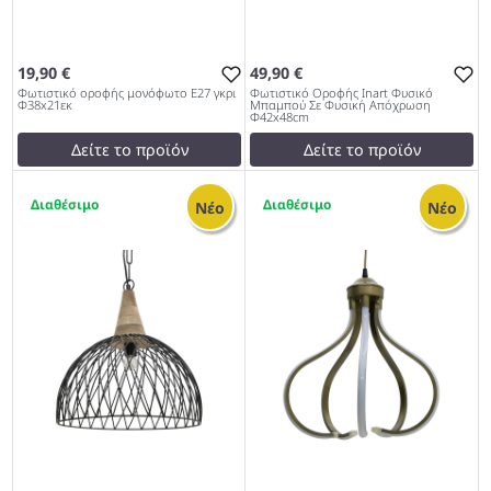
19,90 €
49,90 €
Φωτιστικό οροφής μονόφωτο Ε27 γκρι
Φωτιστικό Οροφής Inart Φυσικό
Φ38x21εκ
Μπαμπού Σε Φυσική Απόχρωση
Φ42x48cm
Δείτε το προϊόν
Δείτε το προϊόν
22,00 €
test
False
1
2
test
False
Φωτιστικό Οροφής Inart
Νέο
Νέο
Φωτιστικό οροφής
Φυσικό Μπαμπού Σε
μονόφωτο Ε27 γκρι
Φυσική Απόχρωση
Φ38x21εκ 979
Φ42x48cm 979