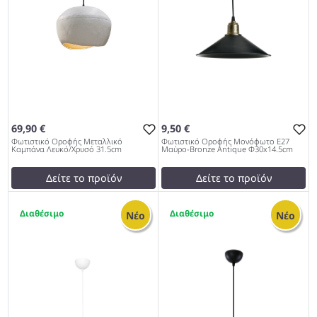
69,90 €
9,50 €
Φωτιστικό Οροφής Μεταλλικό
Φωτιστικό Οροφής Μονόφωτο Ε27
Καμπάνα Λευκό/Χρυσό 31.5cm
Μαύρο-Bronze Antique Φ30x14.5cm
Δείτε το προϊόν
Δείτε το προϊόν
70,00 €
test
False
6
4
test
False
Φωτιστικό Οροφής
Νέο
Νέο
Φωτιστικό Οροφής
Μονόφωτο Ε27 Μαύρο-
Μεταλλικό Καμπάνα Λευκό/
Bronze Antique
Χρυσό 31.5cm 979
Φ30x14.5cm 979