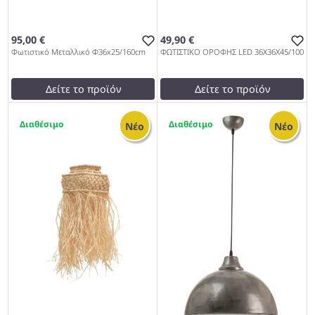
95,00 €
49,90 €
Φωτιστικό Μεταλλικό Φ36x25/160cm
ΦΩΤΙΣΤΙΚΟ ΟΡΟΦΗΣ LED 36Χ36Χ45/100
Δείτε το προϊόν
Δείτε το προϊόν
110,00 €
49,00 €
2
1
test
False
test
False
Νέο
Νέο
Φωτιστικό Μεταλλικό
ΦΩΤΙΣΤΙΚΟ ΟΡΟΦΗΣ LED
Φ36x25/160cm 979
36Χ36Χ45/100 979