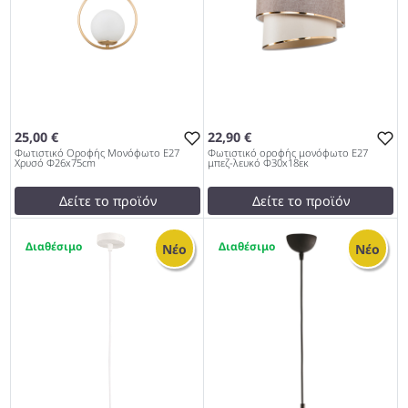
25,00 €
22,90 €
Φωτιστικό Οροφής Μονόφωτο Ε27
Φωτιστικό οροφής μονόφωτο Ε27
Χρυσό Φ26x75cm
μπεζ-λευκό Φ30x18εκ
Δείτε το προϊόν
Δείτε το προϊόν
35,01 €
23,89 €
1
1
test
False
test
False
Νέο
Νέο
Φωτιστικό Οροφής
Φωτιστικό οροφής
Μονόφωτο Ε27 Χρυσό
μονόφωτο Ε27 μπεζ-λευκό
Φ26x75cm 979
Φ30x18εκ 979