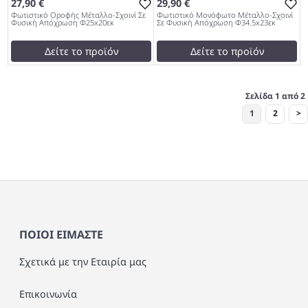
27,90 €
29,90 €
Φωτιστικό Οροφής Μέταλλο-Σχοινί Σε
Φωτιστικό Μονόφωτο Μέταλλο-Σχοινί
Φυσική Απόχρωση Φ25x20εκ
Σε Φυσική Απόχρωση Φ34.5x23εκ
Δείτε το προϊόν
Δείτε το προϊόν
test
False
test
False
Φωτιστικό Οροφής
Φωτιστικό Μονόφωτο
Σελίδα 1 από 2
Μέταλλο-Σχοινί Σε Φυσική
Μέταλλο-Σχοινί Σε Φυσική
1
2
>
Απόχρωση Φ25x20εκ 979
Απόχρωση Φ34.5x23εκ 979
ΠΟΙΟΙ ΕΙΜΑΣΤΕ
Σχετικά με την Εταιρία μας
Επικοινωνία