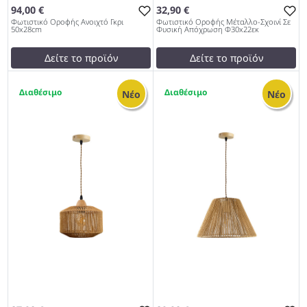
94,00 €
32,90 €
Φωτιστικό Οροφής Ανοιχτό Γκρι
Φωτιστικό Οροφής Μέταλλο-Σχοινί Σε
50x28cm
Φυσική Απόχρωση Φ30x22εκ
Δείτε το προϊόν
Δείτε το προϊόν
99,00 €
test
False
4
4
test
False
Φωτιστικό Οροφής
Νέο
Νέο
Φωτιστικό Οροφής Ανοιχτό
Μέταλλο-Σχοινί Σε Φυσική
Γκρι 50x28cm 979
Απόχρωση Φ30x22εκ 979