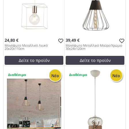
24,80 €
39,49 €
Μονόφωτο Μεταλλικό Λευκό
Μονόφωτο Μεταλλικό Μαύρο/Χρώμιο
20x20x110cm
30x24x120cm
Δείτε το προϊόν
Δείτε το προϊόν
23,00 €
37,00 €
2
2
test
False
test
False
Νέο
Νέο
Μονόφωτο Μεταλλικό
Μονόφωτο Μεταλλικό
Λευκό 20x20x110cm 979
Μαύρο/Χρώμιο
30x24x120cm 979