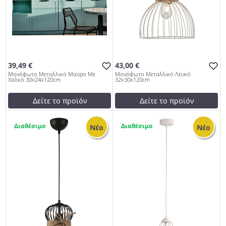
39,49 €
43,00 €
Μονόφωτο Μεταλλικό Μαύρο Με
Μονόφωτο Μεταλλικό Λευκό
Χαλκό 30x24x120cm
32x30x120cm
Δείτε το προϊόν
Δείτε το προϊόν
37,00 €
39,90 €
2
1
test
False
test
False
Νέο
Νέο
Μονόφωτο Μεταλλικό
Μονόφωτο Μεταλλικό
Μαύρο Με Χαλκό
Λευκό 32x30x120cm 979
30x24x120cm 979