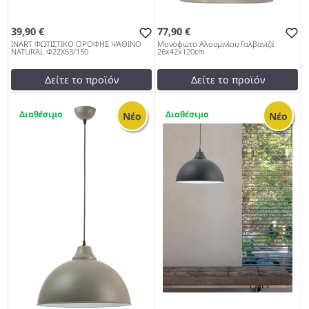
39,90 €
77,90 €
INART ΦΩΤΙΣΤΙΚΟ ΟΡΟΦΗΣ ΨΑΘΙΝΟ
Μονόφωτο Αλουμινίου Γαλβανιζέ
NATURAL Φ22Χ63/150
26x42x120cm
Δείτε το προϊόν
Δείτε το προϊόν
40,00 €
75,00 €
1
1
test
False
test
False
Νέο
Νέο
INART ΦΩΤΙΣΤΙΚΟ ΟΡΟΦΗΣ
Μονόφωτο Αλουμινίου
ΨΑΘΙΝΟ NATURAL
Γαλβανιζέ 26x42x120cm
Φ22Χ63/150 979
979