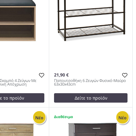
21,90 €
Σκαμπό 4 Ζεύγων Με
Παπουτσοθήκη 6 Ζευγών Φυσικό-Μαύρο
σική Απόχρωση
63x30x43cm
τε το προϊόν
Δείτε το προϊόν
test
False
η-Σκαμπό 4 Ζεύγων
Παπουτσοθήκη 6 Ζευγών
1
Νέο
Νέο
 Σε Φυσική
Φυσικό-Μαύρο 63x30x43cm 983
0x32x44cm 983