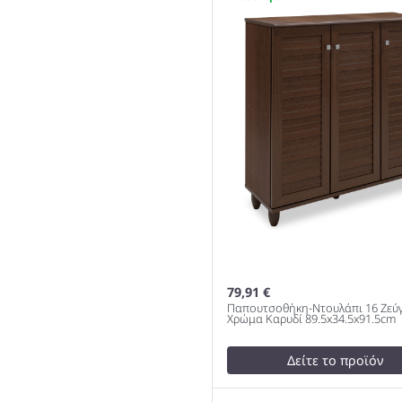
20 ζεύγων χρώμα λευκό
80x37x123cm 983
79,91 €
Παπουτσοθήκη-Ντουλάπι 16 Ζεύ
Χρώμα Καρυδί 89.5x34.5x91.5cm
Δείτε το προϊόν
test
False