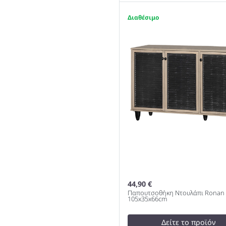
29,90 €
test
False
1
Παπουτσοθήκη Ντουλάπι 
Καρυδί 70.5x35x66cm 983
44,90 €
Παπουτσοθήκη Ντουλάπι Ronan 
105x35x66cm
Δείτε το προϊόν