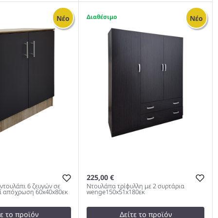
test
False
Παπουτσοθήκη-Ντουλάπι Ronan
1
Νέο
Νέο
κη Ντουλάπι Ronan
Χρώμα Καρυδί 105x35x66εκ 983
x35x66cm 983
225,00 €
τουλάπι 6 ζευγών σε
Ντουλάπα τρίφυλλη με 2 συρτάρια
ί απόχρωση 60x40x80εκ
wenge150x51x180εκ
τε το προϊόν
Δείτε το προϊόν