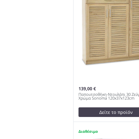
63x30x83cm 983
139,00 €
Παπουτσοθήκη-Ντουλάπι 30 Ζεύ
Χρώμα Sonoma 120x37x123cm
Δείτε το προϊόν
test
False
Παπουτσοθήκη-Ντουλάπι 
1
Ζεύγων Χρώμα Sonoma