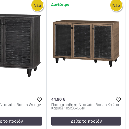
κη-Ντουλάπι SANTE
Ντουλάπα Ρούχων Τετράφυλλη
1
Νέο
Νέο
ρώμα Καρυδί
Olympus Σε Φυσική Απόχρωση
 983
159x57x183εκ 983
44,90 €
Ντουλάπι Ronan Wenge
Παπουτσοθήκη-Ντουλάπι Ronan Χρώμα
Καρυδί 105x35x66εκ
τε το προϊόν
Δείτε το προϊόν