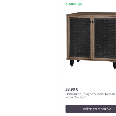
Παπουτσοθήκη-Ντουλάπι 
1
Ζεύγων Χρώμα Καρυδί
89.5x34.5x91.5cm 983
33,90 €
Παπουτσοθήκη Ντουλάπι Ronan 
70.5x35x66cm
Δείτε το προϊόν