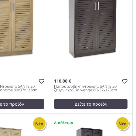
110,00 €
Ντουλάπι SANTE 20
Παπουτσοθήκη-ντουλάπι SANTE 20
Sonoma 80x37x123cm
ζεύγων χρώμα wenge 80x37x123cm
τε το προϊόν
Δείτε το προϊόν
test
False
Παπουτσοθήκη-ντουλάπι SANTE
1
Νέο
Νέο
κη-Ντουλάπι SANTE
20 ζεύγων χρώμα wenge
Χρώμα Sonoma
80x37x123cm 983