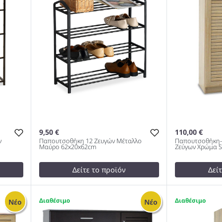
9,50 €
110,00 €
ν
Παπουτσοθήκη 12 Ζευγών Μέταλλο
Παπουτσοθήκη-
Μαύρο 62x20x62cm
Ζεύγων Χρώμα 
Δείτε το προϊόν
Δεί
test
False
115,00 €
Παπουτσοθήκη 12 Ζευγών
test
False
1
1
Νέο
Νέο
Μέταλλο Μαύρο 62x20x62cm
Παπουτσοθή
983
20 Ζεύγων 