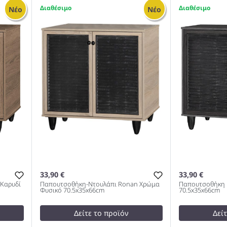
16
test
False
Παπουτσοθή
1
2
Νέο
Νέο
Παπουτσοθήκη-Ντουλάπα 21
20 Ζεύγων Χ
Ζεύγων Antique/Ανθρακί
80x37x123εκ
60x37x183cm 983
33,90 €
33,90 €
Καρυδί
Παπουτσοθήκη-Ντουλάπι Ronan Χρώμα
Παπουτσοθήκη 
Φυσικό 70.5x35x66cm
70.5x35x66cm
Δείτε το προϊόν
Δεί