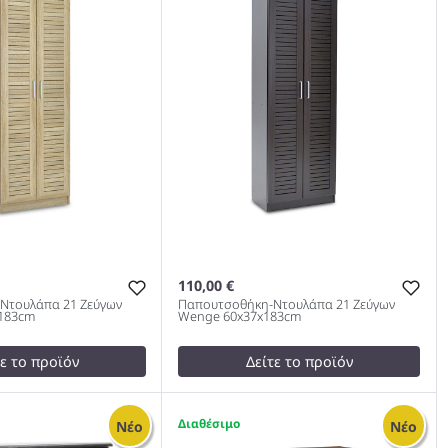
m 983
110,00 €
Ντουλάπα 21 Ζεύγων
Παπουτσοθήκη-Ντουλάπα 21 Ζεύγων
183cm
Wenge 60x37x183cm
τε το προϊόν
Δείτε το προϊόν
125,00 €
test
False
1
Νέο
Νέο
κη-Ντουλάπα 21
Παπουτσοθήκη-Ντουλάπα 21