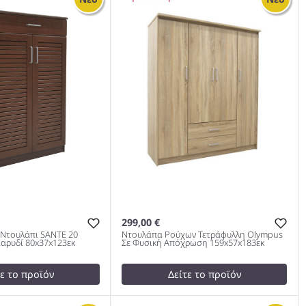
ρώμα wenge
10 ζεύγων χρώμα καρυδί
5cm 983
60x34.5x91.5cm 983
299,00 €
Ντουλάπι SANTE 20
Ντουλάπα Ρούχων Τετράφυλλη Olympus
αρυδί 80x37x123εκ
Σε Φυσική Απόχρωση 159x57x183εκ
τε το προϊόν
Δείτε το προϊόν
test
False