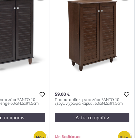
oma 60x37x183cm
Ζεύγων Wenge 60x37x183cm
983
59,00 €
ντουλάπι SANTO 10
Παπουτσοθήκη-ντουλάπι SANTO 10
enge 60x34.5x91.5cm
ζεύγων χρώμα καρυδί 60x34.5x91.5cm
τε το προϊόν
Δείτε το προϊόν
test
False
κη-ντουλάπι SANTO
Παπουτσοθήκη-ντουλάπι SANTO
0
Νέο
Νέο