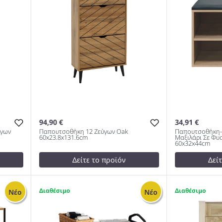
94,90 €
34,91 €
ύγων
Παπουτσοθήκη 12 Ζεύγων Oak
Παπουτσοθήκη-
60x23.8x131.6cm
Μαξιλάρι Σε Φυ
60x32x44cm
Δείτε το προϊόν
Δεί
99,00 €
test
False
24
test
False
Παπουτσοθήκ
2
1
Νέο
Νέο
Παπουτσοθήκη 12 Ζεύγων Oak
Με Μαξιλάρι
60x23.8x131.6cm 983
Απόχρωση 6