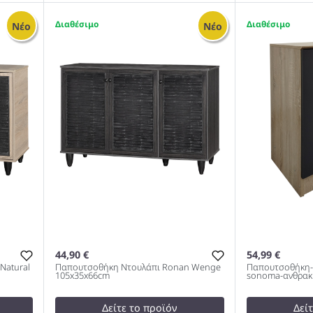
35,01 €
35,01 €
test
False
test
False
2
1
Νέο
Νέο
Ronan
Παπουτσοθήκη-Ντουλάπι Ronan
Παπουτσοθή
Χρώμα Φυσικό 70.5x35x66cm
Wenge 70.5
983
44,90 €
54,99 €
Natural
Παπουτσοθήκη Ντουλάπι Ronan Wenge
Παπουτσοθήκη-ν
105x35x66cm
sonoma-ανθρακ
Δείτε το προϊόν
Δεί