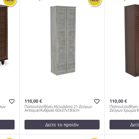
10 ζεύγων χρώμα sonoma
10 ζεύγων χ
60x34.5x91.5cm 983
60x34.5x91.
110,00 €
110,00 €
γων
Παπουτσοθήκη-Ντουλάπα 21 Ζεύγων
Παπουτσοθήκη-
Antique/Ανθρακί 60x37x183cm
Ζεύγων Χρώμα Κ
Δείτε το προϊόν
Δεί
125,00 €
test
False