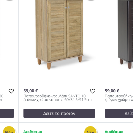
120x37x123cm 983
Ζεύγων Son
983
59,00 €
59,00 €
20
Παπουτσοθήκη-ντουλάπι SANTO 10
Παπουτσοθήκη-
m
ζεύγων χρώμα sonoma 60x34.5x91.5cm
ζεύγων χρώμα w
Δείτε το προϊόν
Δεί
test
False
test
False
SANTE
Παπουτσοθήκη-ντουλάπι SANTO
Παπουτσοθή
1
2
Νέο
Νέο