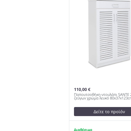
120x37x123cm 983
110,00 €
Παπουτσοθήκη-ντουλάπι SANTE 
ζεύγων χρώμα λευκό 80x37x123c
Δείτε το προϊόν
test
False
Παπουτσοθήκη-ντουλάπι 
1