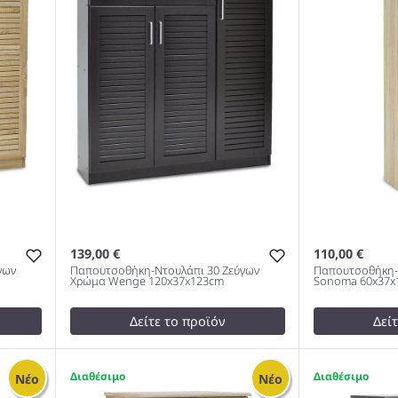
80x37x123c
139,00 €
110,00 €
γων
Παπουτσοθήκη-Ντουλάπι 30 Ζεύγων
Παπουτσοθήκη-
Χρώμα Wenge 120x37x123cm
Sonoma 60x37x
Δείτε το προϊόν
Δεί
test
False
125,00 €
30
Παπουτσοθήκη-Ντουλάπι 30
test
False
1
1
Νέο
Νέο
Ζεύγων Χρώμα Wenge
Παπουτσοθή