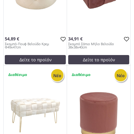
54,89 €
34,91 €
Σκαμπό-Πουφ Βελούδο Κρεμ
Σκαμπό Σάπιο Μήλο Βελούδο
Φ49x47cm
38x38x40cm
Δείτε το προϊόν
Δείτε το προϊόν
test
False
test
False
1
2
Σκαμπό-Πουφ Βελούδο
Σκαμπό Σάπιο Μήλο
Νέο
Νέο
Κρεμ Φ49x47cm 997
Βελούδο 38x38x40cm 997