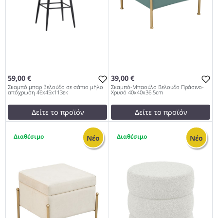
59,00 €
39,00 €
Σκαμπό μπαρ βελούδο σε σάπιο μήλο
Σκαμπό-Μπαούλο Βελούδο Πράσινο-
απόχρωση 46x45x113εκ
Χρυσό 40x40x36.5cm
Δείτε το προϊόν
Δείτε το προϊόν
test
False
test
False
2
2
Σκαμπό μπαρ βελούδο σε
Σκαμπό-Μπαούλο Βελούδο
Νέο
Νέο
σάπιο μήλο απόχρωση
Πράσινο-Χρυσό
46x45x113εκ 997
40x40x36.5cm 997