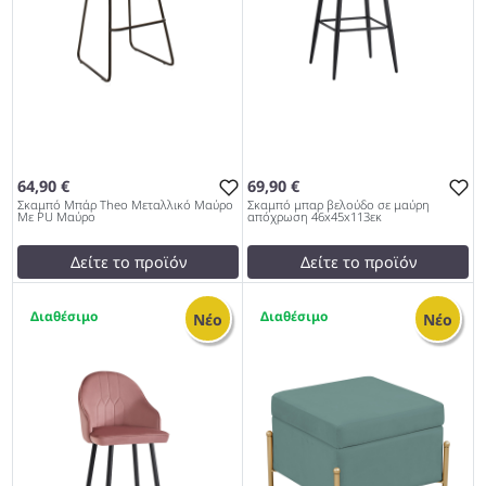
64,90 €
69,90 €
Σκαμπό Μπάρ Theo Μεταλλικό Μαύρο
Σκαμπό μπαρ βελούδο σε μαύρη
Με PU Μαύρο
απόχρωση 46x45x113εκ
Δείτε το προϊόν
Δείτε το προϊόν
69,01 €
test
False
4
1
test
False
Σκαμπό μπαρ βελούδο σε
Νέο
Νέο
Σκαμπό Μπάρ Theo
μαύρη απόχρωση
Μεταλλικό Μαύρο Με PU
46x45x113εκ 997
Μαύρο 997