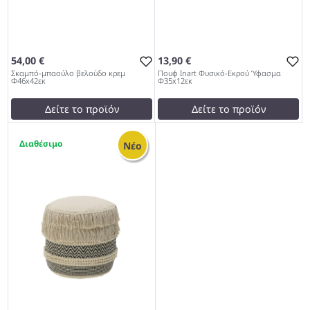
54,00 €
13,90 €
Σκαμπό-μπαούλο βελούδο κρεμ
Πουφ Inart Φυσικό-Εκρού Ύφασμα
Φ46x42εκ
Φ35x12εκ
Δείτε το προϊόν
Δείτε το προϊόν
test
False
14,90 €
1
Σκαμπό-μπαούλο βελούδο
test
False
Νέο
κρεμ Φ46x42εκ 997
Πουφ Inart Φυσικό-Εκρού
Ύφασμα Φ35x12εκ 997