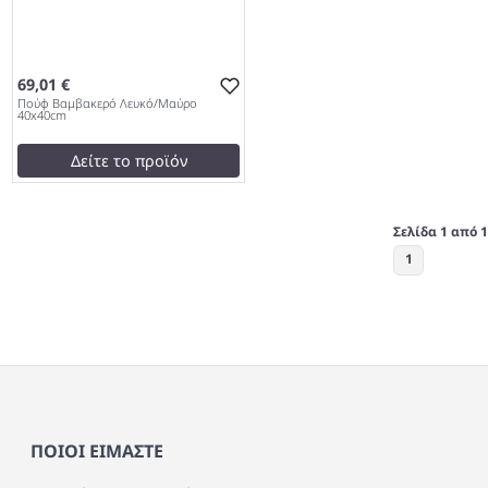
69,01 €
Πούφ Βαμβακερό Λευκό/Μαύρο
40x40cm
Δείτε το προϊόν
69,01 €
test
False
Σελίδα 1 από 1
Πούφ Βαμβακερό Λευκό/
1
Μαύρο 40x40cm 997
ΠΟΙΟΙ ΕΙΜΑΣΤΕ