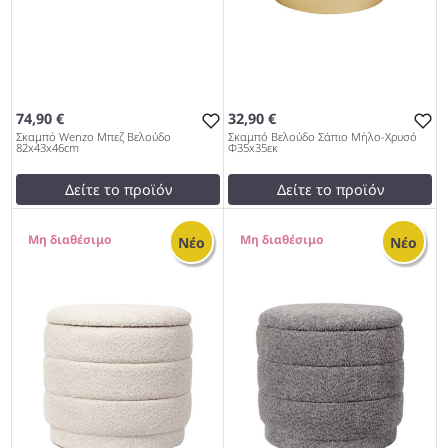
74,90 €
32,90 €
Σκαμπό Wenzo Μπεζ Βελούδο
Σκαμπό Βελούδο Σάπιο Μήλο-Χρυσό
82x43x46cm
Φ35x35εκ
Δείτε το προϊόν
Δείτε το προϊόν
test
False
test
False
0
0
Σκαμπό Wenzo Μπεζ
Σκαμπό Βελούδο Σάπιο
Νέο
Νέο
Βελούδο 82x43x46cm 997
Μήλο-Χρυσό Φ35x35εκ 997