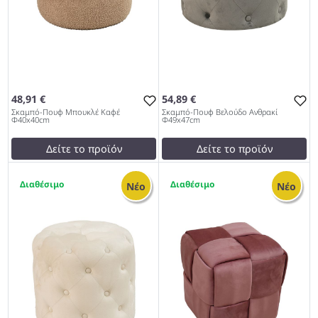
48,91 €
54,89 €
Σκαμπό-Πουφ Μπουκλέ Καφέ
Σκαμπό-Πουφ Βελούδο Ανθρακί
Φ40x40cm
Φ49x47cm
Δείτε το προϊόν
Δείτε το προϊόν
test
False
test
False
2
2
Σκαμπό-Πουφ Μπουκλέ
Σκαμπό-Πουφ Βελούδο
Νέο
Νέο
Καφέ Φ40x40cm 997
Ανθρακί Φ49x47cm 997