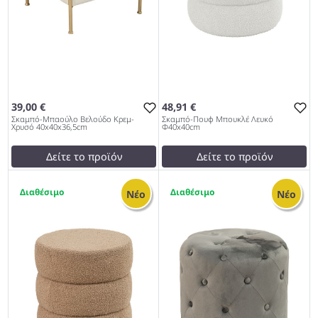
39,00 €
48,91 €
Σκαμπό-Μπαούλο Βελούδο Κρεμ-
Σκαμπό-Πουφ Μπουκλέ Λευκό
Χρυσό 40x40x36,5cm
Φ40x40cm
Δείτε το προϊόν
Δείτε το προϊόν
test
False
test
False
3
1
Σκαμπό-Μπαούλο Βελούδο
Σκαμπό-Πουφ Μπουκλέ
Νέο
Νέο
Κρεμ-Χρυσό 40x40x36,5cm
Λευκό Φ40x40cm 997
997