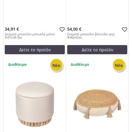
34,91 €
54,00 €
Σκαμπό-μπαούλο μπουκλέ μέντα
Σκαμπό-μπαούλο βελούδο γκρι
Φ41x38.5εκ
Φ46x42εκ
Δείτε το προϊόν
Δείτε το προϊόν
test
False
test
False
1
2
Σκαμπό-μπαούλο μπουκλέ
Σκαμπό-μπαούλο βελούδο
Νέο
Νέο
μέντα Φ41x38.5εκ 997
γκρι Φ46x42εκ 997